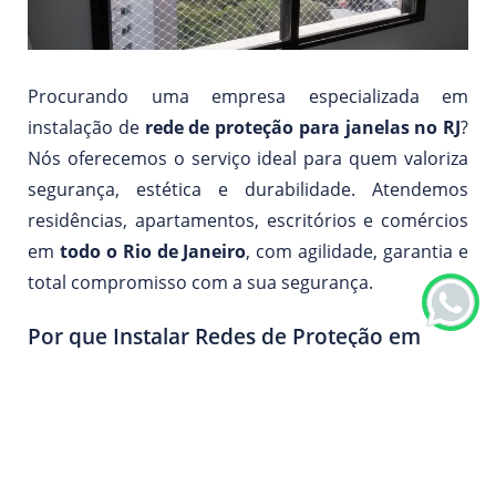
Procurando uma empresa especializada em
instalação de
rede de proteção para janelas no RJ
?
Nós oferecemos o serviço ideal para quem valoriza
segurança, estética e durabilidade. Atendemos
residências, apartamentos, escritórios e comércios
em
todo o Rio de Janeiro
, com agilidade, garantia e
total compromisso com a sua segurança.
Por que Instalar Redes de Proteção em
Janelas?
A janela é uma das áreas mais vulneráveis de um
imóvel, especialmente em andares altos, casas com
crianças, idosos ou animais de estimação. A
instalação de
redes ou telas de proteção em