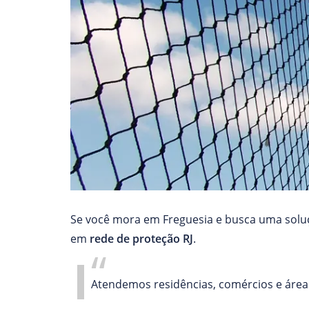
Se você mora em Freguesia e busca uma soluç
em
rede de proteção RJ
.
Atendemos residências, comércios e áreas