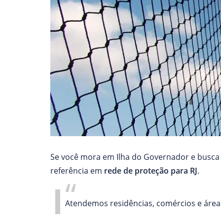
Se você mora em Ilha do Governador e busca 
referência em
rede de proteção para RJ
.
Atendemos residências, comércios e áreas